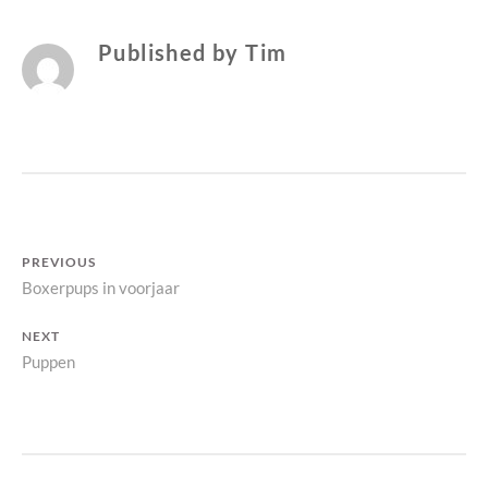
Published by
Tim
Post
PREVIOUS
Previous
Boxerpups in voorjaar
navigation
post:
NEXT
Next
Puppen
post: