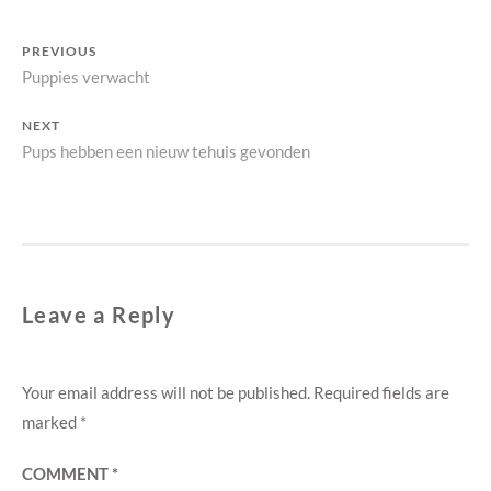
Post
PREVIOUS
Previous
Puppies verwacht
navigation
post:
NEXT
Next
Pups hebben een nieuw tehuis gevonden
post:
Leave a Reply
Your email address will not be published.
Required fields are
marked
*
COMMENT
*