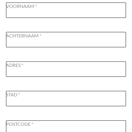
VOORNAAM
*
ACHTERNAAM
*
ADRES
*
STAD
*
POSTCODE
*