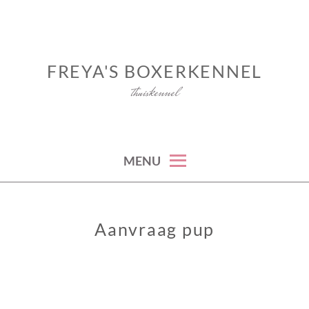
Skip
to
content
FREYA'S BOXERKENNEL
thuiskennel
MENU
Aanvraag pup