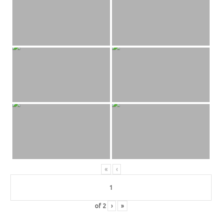
«
‹
of
2
›
»