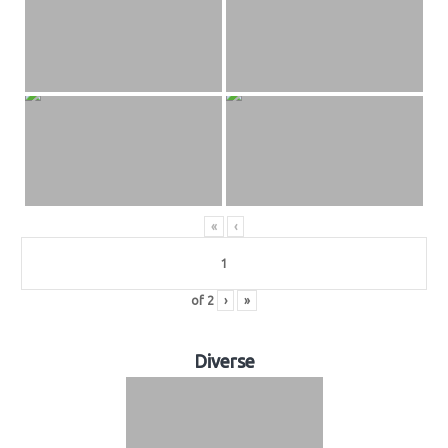
«
‹
of
2
›
»
Diverse